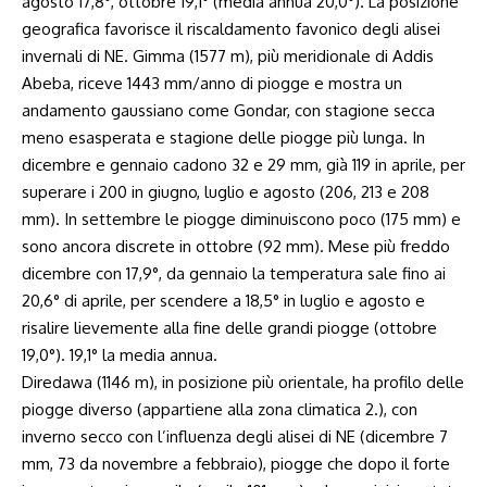
agosto 17,8°, ottobre 19,1° (media annua 20,0°). La posizione
geografica favorisce il riscaldamento favonico degli alisei
invernali di NE. Gimma (1577 m), più meridionale di Addis
Abeba, riceve 1443 mm/anno di piogge e mostra un
andamento gaussiano come Gondar, con stagione secca
meno esasperata e stagione delle piogge più lunga. In
dicembre e gennaio cadono 32 e 29 mm, già 119 in aprile, per
superare i 200 in giugno, luglio e agosto (206, 213 e 208
mm). In settembre le piogge diminuiscono poco (175 mm) e
sono ancora discrete in ottobre (92 mm). Mese più freddo
dicembre con 17,9°, da gennaio la temperatura sale fino ai
20,6° di aprile, per scendere a 18,5° in luglio e agosto e
risalire lievemente alla fine delle grandi piogge (ottobre
19,0°). 19,1° la media annua.
Diredawa (1146 m), in posizione più orientale, ha profilo delle
piogge diverso (appartiene alla zona climatica 2.), con
inverno secco con l’influenza degli alisei di NE (dicembre 7
mm, 73 da novembre a febbraio), piogge che dopo il forte