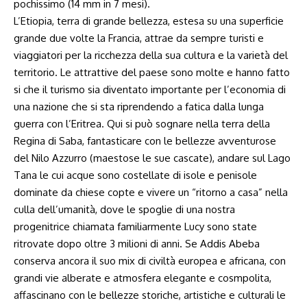
pochissimo (14 mm in 7 mesi).
L’Etiopia, terra di grande bellezza, estesa su una superficie
grande due volte la Francia, attrae da sempre turisti e
viaggiatori per la ricchezza della sua cultura e la varietà del
territorio. Le attrattive del paese sono molte e hanno fatto
si che il turismo sia diventato importante per l’economia di
una nazione che si sta riprendendo a fatica dalla lunga
guerra con l’Eritrea. Qui si può sognare nella terra della
Regina di Saba, fantasticare con le bellezze avventurose
del Nilo Azzurro (maestose le sue cascate), andare sul Lago
Tana le cui acque sono costellate di isole e penisole
dominate da chiese copte e vivere un “ritorno a casa” nella
culla dell’umanità, dove le spoglie di una nostra
progenitrice chiamata familiarmente Lucy sono state
ritrovate dopo oltre 3 milioni di anni. Se Addis Abeba
conserva ancora il suo mix di civiltà europea e africana, con
grandi vie alberate e atmosfera elegante e cosmpolita,
affascinano con le bellezze storiche, artistiche e culturali le