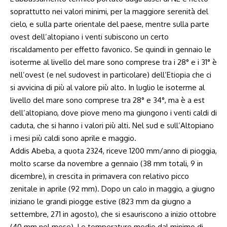
soprattutto nei valori minimi, per la maggiore serenità del
cielo, e sulla parte orientale del paese, mentre sulla parte
ovest dell’altopiano i venti subiscono un certo
riscaldamento per effetto favonico. Se quindi in gennaio le
isoterme al livello del mare sono comprese tra i 28° e i 31° è
nell’ovest (e nel sudovest in particolare) dell’Etiopia che ci
si avvicina di più al valore più alto. In luglio le isoterme al
livello del mare sono comprese tra 28° e 34°, ma è a est
dell’altopiano, dove piove meno ma giungono i venti caldi di
caduta, che si hanno i valori più alti. Nel sud e sull’Altopiano
i mesi più caldi sono aprile e maggio.
Addis Abeba, a quota 2324, riceve 1200 mm/anno di pioggia,
molto scarse da novembre a gennaio (38 mm totali, 9 in
dicembre), in crescita in primavera con relativo picco
zenitale in aprile (92 mm). Dopo un calo in maggio, a giugno
iniziano le grandi piogge estive (823 mm da giugno a
settembre, 271 in agosto), che si esauriscono a inizio ottobre
(40 mm nel mese). Le temperature medie dal minimo di