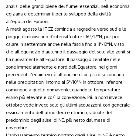
analisi delle grandi piene del fiume, essenziali nell’economia
egiziana e determinanti per lo sviluppo della civiltà
all’epoca dei Faraoni.
A metà agosto la ITCZ comincia a regredire verso sud e le
piogge diminuiscono d’intensità oltre i 16°/17°N, per poi
calare in settembre anche nella fascia fino a 11°-12°N, visto
che all’equinozio d’autunno il passaggio del sole allo zenit si
ha nuovamente all’Equatore. Il passaggio zenitale nelle
zone immediatamente e nord dell’Equatore, nei giorni
precedenti l’equinozio, è all’origine di un picco secondario
nelle precipitazioni intorno ai 5°/10°N in ottobre, inferiore
comunque a quello primaverile, quando le temperature
erano più elevate e così la convezione. Più a nord invece
ottobre vede invece solo gli ultimi acquazzoni, con generale
essiccamento dell’atmosfera e ritorno graduale del
predominio degli alisei di NE, più netto dal mese di
novembre.
L’abbassamento termico portato dagli alisei di NE è netto