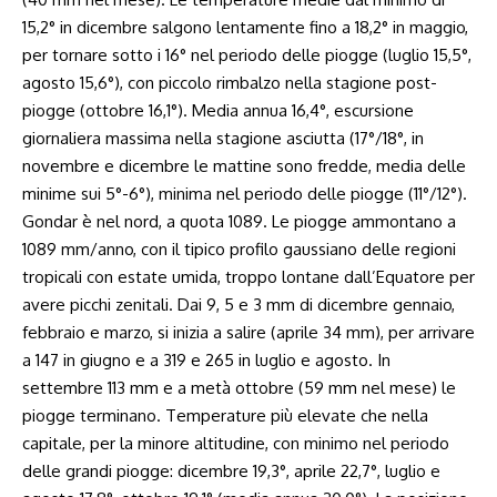
15,2° in dicembre salgono lentamente fino a 18,2° in maggio,
per tornare sotto i 16° nel periodo delle piogge (luglio 15,5°,
agosto 15,6°), con piccolo rimbalzo nella stagione post-
piogge (ottobre 16,1°). Media annua 16,4°, escursione
giornaliera massima nella stagione asciutta (17°/18°, in
novembre e dicembre le mattine sono fredde, media delle
minime sui 5°-6°), minima nel periodo delle piogge (11°/12°).
Gondar è nel nord, a quota 1089. Le piogge ammontano a
1089 mm/anno, con il tipico profilo gaussiano delle regioni
tropicali con estate umida, troppo lontane dall’Equatore per
avere picchi zenitali. Dai 9, 5 e 3 mm di dicembre gennaio,
febbraio e marzo, si inizia a salire (aprile 34 mm), per arrivare
a 147 in giugno e a 319 e 265 in luglio e agosto. In
settembre 113 mm e a metà ottobre (59 mm nel mese) le
piogge terminano. Temperature più elevate che nella
capitale, per la minore altitudine, con minimo nel periodo
delle grandi piogge: dicembre 19,3°, aprile 22,7°, luglio e