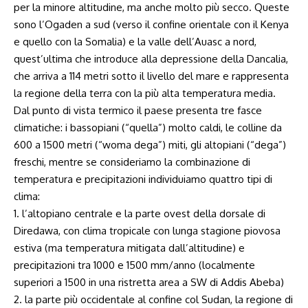
per la minore altitudine, ma anche molto più secco. Queste
sono l’Ogaden a sud (verso il confine orientale con il Kenya
e quello con la Somalia) e la valle dell’Auasc a nord,
quest’ultima che introduce alla depressione della Dancalia,
che arriva a 114 metri sotto il livello del mare e rappresenta
la regione della terra con la più alta temperatura media.
Dal punto di vista termico il paese presenta tre fasce
climatiche: i bassopiani (“quella”) molto caldi, le colline da
600 a 1500 metri (“woma dega”) miti, gli altopiani (“dega”)
freschi, mentre se consideriamo la combinazione di
temperatura e precipitazioni individuiamo quattro tipi di
clima:
1. l’altopiano centrale e la parte ovest della dorsale di
Diredawa, con clima tropicale con lunga stagione piovosa
estiva (ma temperatura mitigata dall’altitudine) e
precipitazioni tra 1000 e 1500 mm/anno (localmente
superiori a 1500 in una ristretta area a SW di Addis Abeba)
2. la parte più occidentale al confine col Sudan, la regione di