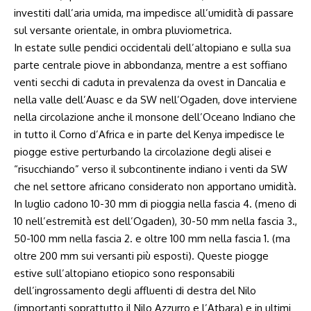
investiti dall’aria umida, ma impedisce all’umidità di passare
sul versante orientale, in ombra pluviometrica.
In estate sulle pendici occidentali dell’altopiano e sulla sua
parte centrale piove in abbondanza, mentre a est soffiano
venti secchi di caduta in prevalenza da ovest in Dancalia e
nella valle dell’Auasc e da SW nell’Ogaden, dove interviene
nella circolazione anche il monsone dell’Oceano Indiano che
in tutto il Corno d’Africa e in parte del Kenya impedisce le
piogge estive perturbando la circolazione degli alisei e
“risucchiando” verso il subcontinente indiano i venti da SW
che nel settore africano considerato non apportano umidità.
In luglio cadono 10-30 mm di pioggia nella fascia 4. (meno di
10 nell’estremità est dell’Ogaden), 30-50 mm nella fascia 3.,
50-100 mm nella fascia 2. e oltre 100 mm nella fascia 1. (ma
oltre 200 mm sui versanti più esposti). Queste piogge
estive sull’altopiano etiopico sono responsabili
dell’ingrossamento degli affluenti di destra del Nilo
(importanti soprattutto il Nilo Azzurro e l’Atbara) e in ultimi