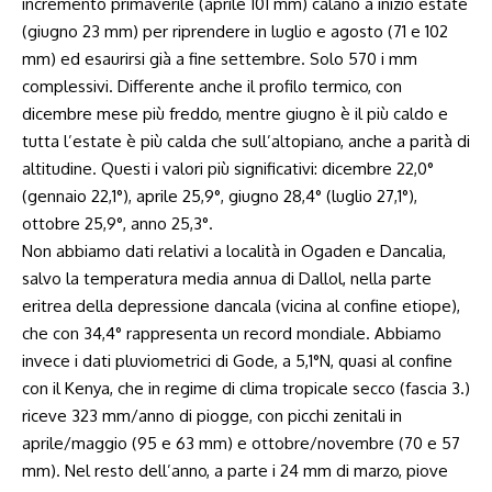
incremento primaverile (aprile 101 mm) calano a inizio estate
(giugno 23 mm) per riprendere in luglio e agosto (71 e 102
mm) ed esaurirsi già a fine settembre. Solo 570 i mm
complessivi. Differente anche il profilo termico, con
dicembre mese più freddo, mentre giugno è il più caldo e
tutta l’estate è più calda che sull’altopiano, anche a parità di
altitudine. Questi i valori più significativi: dicembre 22,0°
(gennaio 22,1°), aprile 25,9°, giugno 28,4° (luglio 27,1°),
ottobre 25,9°, anno 25,3°.
Non abbiamo dati relativi a località in Ogaden e Dancalia,
salvo la temperatura media annua di Dallol, nella parte
eritrea della depressione dancala (vicina al confine etiope),
che con 34,4° rappresenta un record mondiale. Abbiamo
invece i dati pluviometrici di Gode, a 5,1°N, quasi al confine
con il Kenya, che in regime di clima tropicale secco (fascia 3.)
riceve 323 mm/anno di piogge, con picchi zenitali in
aprile/maggio (95 e 63 mm) e ottobre/novembre (70 e 57
mm). Nel resto dell’anno, a parte i 24 mm di marzo, piove