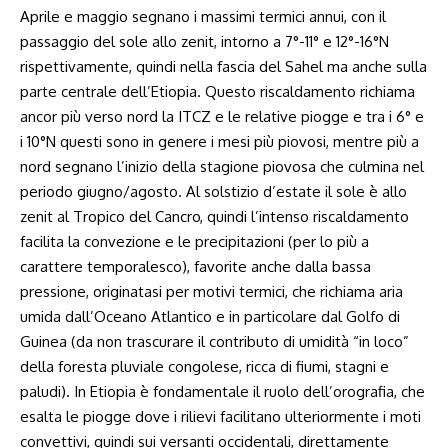
Aprile e maggio segnano i massimi termici annui, con il
passaggio del sole allo zenit, intorno a 7°-11° e 12°-16°N
rispettivamente, quindi nella fascia del Sahel ma anche sulla
parte centrale dell’Etiopia. Questo riscaldamento richiama
ancor più verso nord la ITCZ e le relative piogge e tra i 6° e
i 10°N questi sono in genere i mesi più piovosi, mentre più a
nord segnano l’inizio della stagione piovosa che culmina nel
periodo giugno/agosto. Al solstizio d’estate il sole è allo
zenit al Tropico del Cancro, quindi l’intenso riscaldamento
facilita la convezione e le precipitazioni (per lo più a
carattere temporalesco), favorite anche dalla bassa
pressione, originatasi per motivi termici, che richiama aria
umida dall’Oceano Atlantico e in particolare dal Golfo di
Guinea (da non trascurare il contributo di umidità “in loco”
della foresta pluviale congolese, ricca di fiumi, stagni e
paludi). In Etiopia è fondamentale il ruolo dell’orografia, che
esalta le piogge dove i rilievi facilitano ulteriormente i moti
convettivi, quindi sui versanti occidentali, direttamente