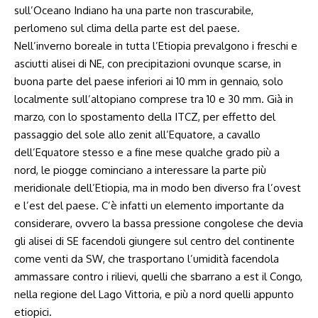
sull’Oceano Indiano ha una parte non trascurabile,
perlomeno sul clima della parte est del paese.
Nell’inverno boreale in tutta l’Etiopia prevalgono i freschi e
asciutti alisei di NE, con precipitazioni ovunque scarse, in
buona parte del paese inferiori ai 10 mm in gennaio, solo
localmente sull’altopiano comprese tra 10 e 30 mm. Già in
marzo, con lo spostamento della ITCZ, per effetto del
passaggio del sole allo zenit all’Equatore, a cavallo
dell’Equatore stesso e a fine mese qualche grado più a
nord, le piogge cominciano a interessare la parte più
meridionale dell’Etiopia, ma in modo ben diverso fra l’ovest
e l’est del paese. C’è infatti un elemento importante da
considerare, ovvero la bassa pressione congolese che devia
gli alisei di SE facendoli giungere sul centro del continente
come venti da SW, che trasportano l’umidità facendola
ammassare contro i rilievi, quelli che sbarrano a est il Congo,
nella regione del Lago Vittoria, e più a nord quelli appunto
etiopici.