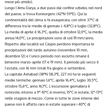
mese più umido).
Lungo l’Amu Darya, a due passi dal confine uzbeko, nel nord
del paese, si trova Koneurgenc (42°N 59°E). Qui la
continentalità del clima si fa esasperata, con oltre 37°C di
differenza tra le medie di gennaio (-4,8°C) e luglio (32,8°C).
La media di aprile è 16,3°C, quella di ottobre 12,0°C, la media
annua 14,0°C. Le precipitazioni sono di soli 111 mm/anno.
Rispetto alle località sul Caspio perdono importanza le
precipitazioni del tardo autunno (novembre 10 mm,
dicembre 12) e l’unico periodo non asciutto rimane il
bimestre marzo-aprile (17 e 19 mm). Il periodo più secco è
l’estate, con 16 mm totali fra giugno e settembre.
La capitale Ashabad (38°N 58,3°E, 227 m) ha le seguenti
medie termiche: gennaio 1,6°C, aprile 16,4°C, luglio 30,5°C,
ottobre 15,6°C, anno 16,1°C. L’escursione giornaliera è
notevole, intorno a 9°-10°C in inverno, 15°C in estate, 12°-13°C
nelle stagioni di mezzo. Come in tutte le zone interne del
paese non è affatto raro in estate superare i 40°C di