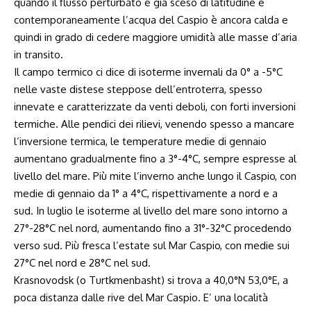
quando il flusso perturbato è già sceso di latitudine e
contemporaneamente l’acqua del Caspio è ancora calda e
quindi in grado di cedere maggiore umidità alle masse d’aria
in transito.
Il campo termico ci dice di isoterme invernali da 0° a -5°C
nelle vaste distese steppose dell’entroterra, spesso
innevate e caratterizzate da venti deboli, con forti inversioni
termiche. Alle pendici dei rilievi, venendo spesso a mancare
l’inversione termica, le temperature medie di gennaio
aumentano gradualmente fino a 3°-4°C, sempre espresse al
livello del mare. Più mite l’inverno anche lungo il Caspio, con
medie di gennaio da 1° a 4°C, rispettivamente a nord e a
sud. In luglio le isoterme al livello del mare sono intorno a
27°-28°C nel nord, aumentando fino a 31°-32°C procedendo
verso sud. Più fresca l’estate sul Mar Caspio, con medie sui
27°C nel nord e 28°C nel sud.
Krasnovodsk (o Turtkmenbasht) si trova a 40,0°N 53,0°E, a
poca distanza dalle rive del Mar Caspio. E’ una località