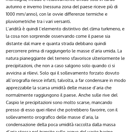
autunno e inverno (nessuna zona del paese riceve più di
1000 mm/anno), con le ovvie differenze termiche e
pluviometriche tra i vari versanti.
L’aridità è quindi l’elemento distintivo del clima turkmeno, e
la cosa non sorprende osservando come il paese sia
distante dal mare e quanta strada debbano quindi
percorrere prima di raggiungerlo le masse d’aria umida. La
natura pianeggiante del terreno sfavorisce ulteriormente le
precipitazioni, che non a caso salgono solo quando ci si
avvicina ai rilievi. Solo qui il sollevamento forzato dovuto
all’orografia riesce infatti, talvolta, a far condensare in modo
apprezzabile la scarsa umidità delle masse d’aria che
normalmente raggiungono il paese. Anche sulle rive del
Caspio le precipitazioni sono molto scarse, mancando
presso di esso quei rilievi che potrebbero favorire, con il
sollevamento orografico delle masse d’aria, la
condensazione della poca umidità raccolta dalla massa
d’aria stessa nel transito sulle acque del vasto bacino