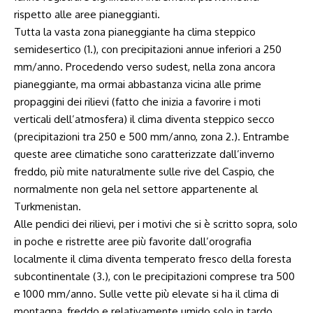
rispetto alle aree pianeggianti.
Tutta la vasta zona pianeggiante ha clima steppico
semidesertico (1.), con precipitazioni annue inferiori a 250
mm/anno. Procedendo verso sudest, nella zona ancora
pianeggiante, ma ormai abbastanza vicina alle prime
propaggini dei rilievi (fatto che inizia a favorire i moti
verticali dell’atmosfera) il clima diventa steppico secco
(precipitazioni tra 250 e 500 mm/anno, zona 2.). Entrambe
queste aree climatiche sono caratterizzate dall’inverno
freddo, più mite naturalmente sulle rive del Caspio, che
normalmente non gela nel settore appartenente al
Turkmenistan.
Alle pendici dei rilievi, per i motivi che si è scritto sopra, solo
in poche e ristrette aree più favorite dall’orografia
localmente il clima diventa temperato fresco della foresta
subcontinentale (3.), con le precipitazioni comprese tra 500
e 1000 mm/anno. Sulle vette più elevate si ha il clima di
montagna, freddo e relativamente umido solo in tardo