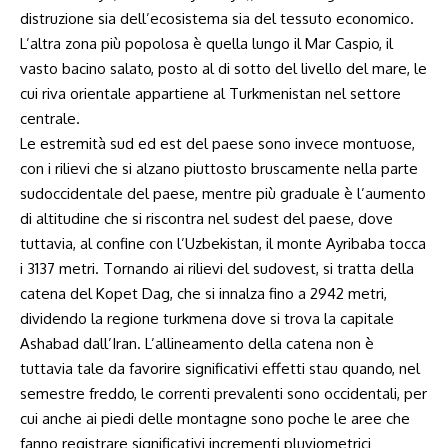
distruzione sia dell’ecosistema sia del tessuto economico.
L’altra zona più popolosa è quella lungo il Mar Caspio, il
vasto bacino salato, posto al di sotto del livello del mare, le
cui riva orientale appartiene al Turkmenistan nel settore
centrale.
Le estremità sud ed est del paese sono invece montuose,
con i rilievi che si alzano piuttosto bruscamente nella parte
sudoccidentale del paese, mentre più graduale è l’aumento
di altitudine che si riscontra nel sudest del paese, dove
tuttavia, al confine con l’Uzbekistan, il monte Ayribaba tocca
i 3137 metri. Tornando ai rilievi del sudovest, si tratta della
catena del Kopet Dag, che si innalza fino a 2942 metri,
dividendo la regione turkmena dove si trova la capitale
Ashabad dall’Iran. L’allineamento della catena non è
tuttavia tale da favorire significativi effetti stau quando, nel
semestre freddo, le correnti prevalenti sono occidentali, per
cui anche ai piedi delle montagne sono poche le aree che
fanno registrare significativi incrementi pluviometrici