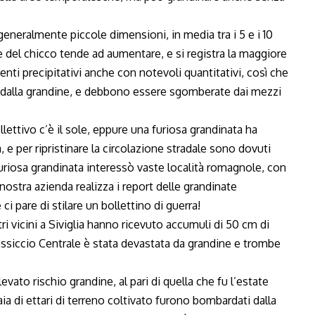
eneralmente piccole dimensioni, in media tra i 5 e i 10
 del chicco tende ad aumentare, e si registra la maggiore
venti precipitativi anche con notevoli quantitativi, così che
te dalla grandine, e debbono essere sgomberate dai mezzi
ettivo c’è il sole, eppure una furiosa grandinata ha
 e per ripristinare la circolazione stradale sono dovuti
uriosa grandinata interessò vaste località romagnole, con
ostra azienda realizza i report delle grandinate
i pare di stilare un bollettino di guerra!
ri vicini a Siviglia hanno ricevuto accumuli di 50 cm di
Massiccio Centrale è stata devastata da grandine e trombe
levato rischio grandine, al pari di quella che fu l’estate
ia di ettari di terreno coltivato furono bombardati dalla