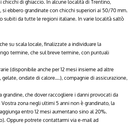
 chicchi di ghiaccio. In alcune località di Trentino,
cata, si ebbero grandinate con chicchi superiori ai 50/70 mm.
subiti da tutte le regioni italiane. In varie località saltò
he su scala locale, finalizzate a individuare la
lungo termine, che sul breve termine, con puntuali
rarie (disponibile anche per 12 mesi insieme ad altre
, gelate, ondate di calore….), compagnie di assicurazione,
a grandine, che dover raccogliere i danni provocati da
Vostra zona negli ultimi 5 anni non è grandinato, la
 raggiunga entro 12 mesi aumentano sino al 20%.
o). Oppure potrete contattarmi via e-mail ad