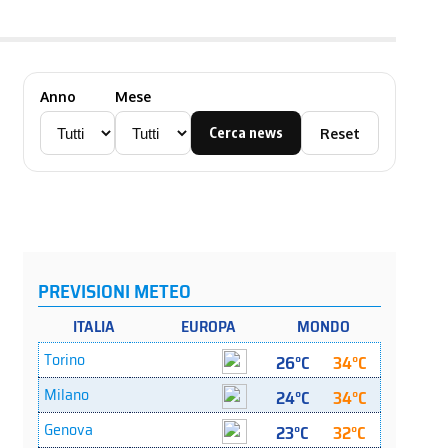
Anno
Mese
Cerca news
Reset