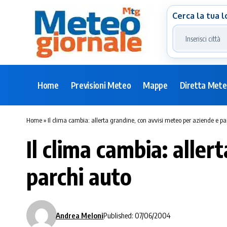
Cerca la tua l
Home
Previsioni Meteo
Mappe
Diretta Met
Home
»
Il clima cambia: allerta grandine, con avvisi meteo per aziende e pa
Il clima cambia: aller
parchi auto
Andrea Meloni
Published: 07/06/2004