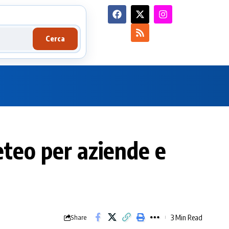
Cerca
meteo per aziende e
3 Min Read
Share