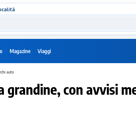
ocalità
eo
Magazine
Viaggi
rchi auto
ta grandine, con avvisi 