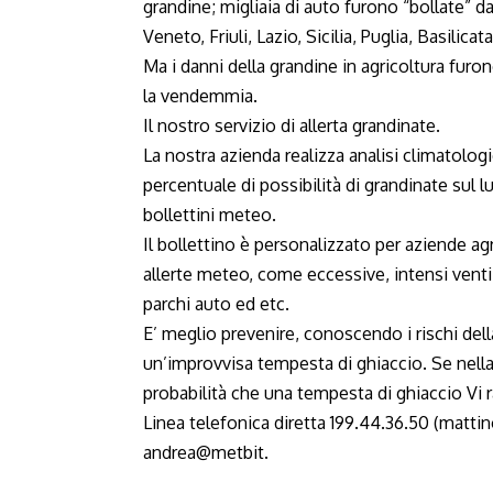
grandine; migliaia di auto furono “bollate” dai
Veneto, Friuli, Lazio, Sicilia, Puglia, Basili
Ma i danni della grandine in agricoltura furono 
la vendemmia.
Il nostro servizio di allerta grandinate.
La nostra azienda realizza analisi climatologic
percentuale di possibilità di grandinate sul 
bollettini meteo.
Il bollettino è personalizzato per aziende ag
allerte meteo, come eccessive, intensi venti
parchi auto ed etc.
E’ meglio prevenire, conoscendo i rischi dell
un’improvvisa tempesta di ghiaccio. Se nella 
probabilità che una tempesta di ghiaccio Vi
Linea telefonica diretta
199.44.36.50
(mattin
andrea@metbit.