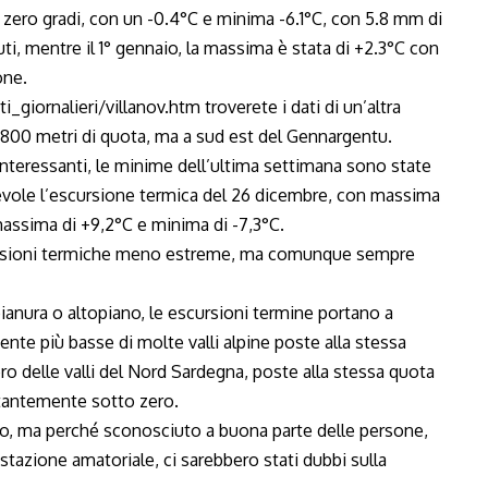
 zero gradi, con un -0.4°C e minima -6.1°C, con 5.8 mm di
uti, mentre il 1° gennaio, la massima è stata di +2.3°C con
one.
i_giornalieri/villanov.htm
troverete i dati di un’altra
a 800 metri di quota, ma a sud est del Gennargentu.
nteressanti, le minime dell’ultima settimana sono state
evole l’escursione termica del 26 dicembre, con massima
massima di +9,2°C e minima di -7,3°C.
scursioni termiche meno estreme, ma comunque sempre
 pianura o altopiano, le escursioni termine portano a
te più basse di molte valli alpine poste alla stessa
ro delle valli del Nord Sardegna, poste alla stessa quota
tantemente sotto zero.
lito, ma perché sconosciuto a buona parte delle persone,
a stazione amatoriale, ci sarebbero stati dubbi sulla