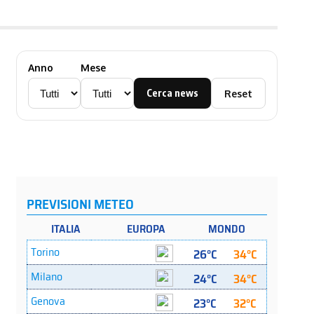
Anno
Mese
Cerca news
Reset