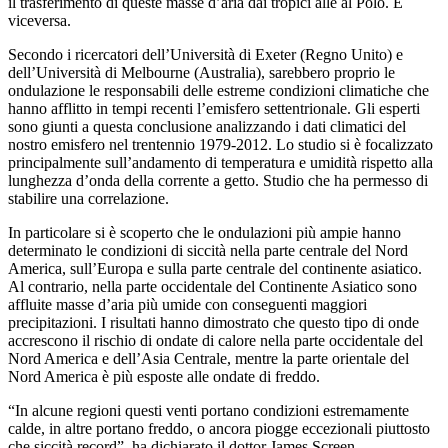
il trasferimento di queste masse d’aria dai tropici alle al Polo. E
viceversa.
Secondo i ricercatori dell’Università di Exeter (Regno Unito) e
dell’Università di Melbourne (Australia), sarebbero proprio le
ondulazione le responsabili delle estreme condizioni climatiche che
hanno afflitto in tempi recenti l’emisfero settentrionale. Gli esperti
sono giunti a questa conclusione analizzando i dati climatici del
nostro emisfero nel trentennio 1979-2012. Lo studio si è focalizzato
principalmente sull’andamento di temperatura e umidità rispetto alla
lunghezza d’onda della corrente a getto. Studio che ha permesso di
stabilire una correlazione.
In particolare si è scoperto che le ondulazioni più ampie hanno
determinato le condizioni di siccità nella parte centrale del Nord
America, sull’Europa e sulla parte centrale del continente asiatico.
Al contrario, nella parte occidentale del Continente Asiatico sono
affluite masse d’aria più umide con conseguenti maggiori
precipitazioni. I risultati hanno dimostrato che questo tipo di onde
accrescono il rischio di ondate di calore nella parte occidentale del
Nord America e dell’Asia Centrale, mentre la parte orientale del
Nord America è più esposte alle ondate di freddo.
“In alcune regioni questi venti portano condizioni estremamente
calde, in altre portano freddo, o ancora piogge eccezionali piuttosto
che siccità record”, ha dichiarato il dottor James Screen