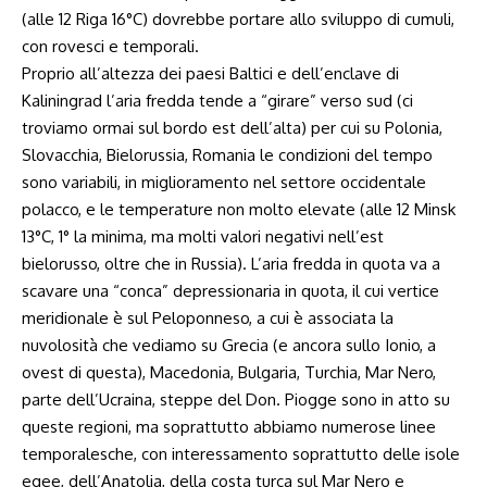
(alle 12 Riga 16°C) dovrebbe portare allo sviluppo di cumuli,
con rovesci e temporali.
Proprio all’altezza dei paesi Baltici e dell’enclave di
Kaliningrad l’aria fredda tende a “girare” verso sud (ci
troviamo ormai sul bordo est dell’alta) per cui su Polonia,
Slovacchia, Bielorussia, Romania le condizioni del tempo
sono variabili, in miglioramento nel settore occidentale
polacco, e le temperature non molto elevate (alle 12 Minsk
13°C, 1° la minima, ma molti valori negativi nell’est
bielorusso, oltre che in Russia). L’aria fredda in quota va a
scavare una “conca” depressionaria in quota, il cui vertice
meridionale è sul Peloponneso, a cui è associata la
nuvolosità che vediamo su Grecia (e ancora sullo Ionio, a
ovest di questa), Macedonia, Bulgaria, Turchia, Mar Nero,
parte dell’Ucraina, steppe del Don. Piogge sono in atto su
queste regioni, ma soprattutto abbiamo numerose linee
temporalesche, con interessamento soprattutto delle isole
egee, dell’Anatolia, della costa turca sul Mar Nero e