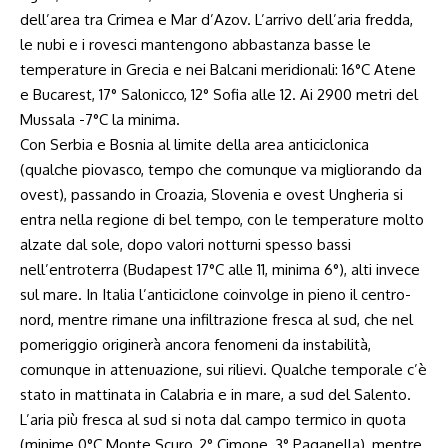
dell’area tra Crimea e Mar d’Azov. L’arrivo dell’aria fredda,
le nubi e i rovesci mantengono abbastanza basse le
temperature in Grecia e nei Balcani meridionali: 16°C Atene
e Bucarest, 17° Salonicco, 12° Sofia alle 12. Ai 2900 metri del
Mussala -7°C la minima.
Con Serbia e Bosnia al limite della area anticiclonica
(qualche piovasco, tempo che comunque va migliorando da
ovest), passando in Croazia, Slovenia e ovest Ungheria si
entra nella regione di bel tempo, con le temperature molto
alzate dal sole, dopo valori notturni spesso bassi
nell’entroterra (Budapest 17°C alle 11, minima 6°), alti invece
sul mare. In Italia l’anticiclone coinvolge in pieno il centro-
nord, mentre rimane una infiltrazione fresca al sud, che nel
pomeriggio originerà ancora fenomeni da instabilità,
comunque in attenuazione, sui rilievi. Qualche temporale c’è
stato in mattinata in Calabria e in mare, a sud del Salento.
L’aria più fresca al sud si nota dal campo termico in quota
(minime 0°C Monte Scuro, 2° Cimone, 3° Paganella), mentre