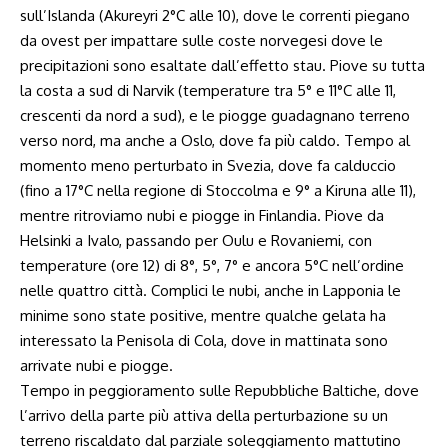
sull’Islanda (Akureyri 2°C alle 10), dove le correnti piegano
da ovest per impattare sulle coste norvegesi dove le
precipitazioni sono esaltate dall’effetto stau. Piove su tutta
la costa a sud di Narvik (temperature tra 5° e 11°C alle 11,
crescenti da nord a sud), e le piogge guadagnano terreno
verso nord, ma anche a Oslo, dove fa più caldo. Tempo al
momento meno perturbato in Svezia, dove fa calduccio
(fino a 17°C nella regione di Stoccolma e 9° a Kiruna alle 11),
mentre ritroviamo nubi e piogge in Finlandia. Piove da
Helsinki a Ivalo, passando per Oulu e Rovaniemi, con
temperature (ore 12) di 8°, 5°, 7° e ancora 5°C nell’ordine
nelle quattro città. Complici le nubi, anche in Lapponia le
minime sono state positive, mentre qualche gelata ha
interessato la Penisola di Cola, dove in mattinata sono
arrivate nubi e piogge.
Tempo in peggioramento sulle Repubbliche Baltiche, dove
l’arrivo della parte più attiva della perturbazione su un
terreno riscaldato dal parziale soleggiamento mattutino