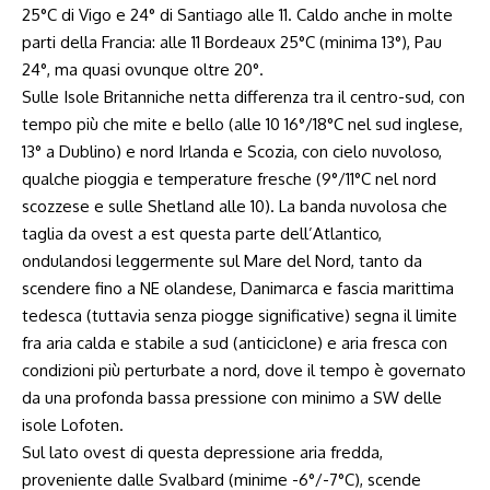
25°C di Vigo e 24° di Santiago alle 11. Caldo anche in molte
parti della Francia: alle 11 Bordeaux 25°C (minima 13°), Pau
24°, ma quasi ovunque oltre 20°.
Sulle Isole Britanniche netta differenza tra il centro-sud, con
tempo più che mite e bello (alle 10 16°/18°C nel sud inglese,
13° a Dublino) e nord Irlanda e Scozia, con cielo nuvoloso,
qualche pioggia e temperature fresche (9°/11°C nel nord
scozzese e sulle Shetland alle 10). La banda nuvolosa che
taglia da ovest a est questa parte dell’Atlantico,
ondulandosi leggermente sul Mare del Nord, tanto da
scendere fino a NE olandese, Danimarca e fascia marittima
tedesca (tuttavia senza piogge significative) segna il limite
fra aria calda e stabile a sud (anticiclone) e aria fresca con
condizioni più perturbate a nord, dove il tempo è governato
da una profonda bassa pressione con minimo a SW delle
isole Lofoten.
Sul lato ovest di questa depressione aria fredda,
proveniente dalle Svalbard (minime -6°/-7°C), scende