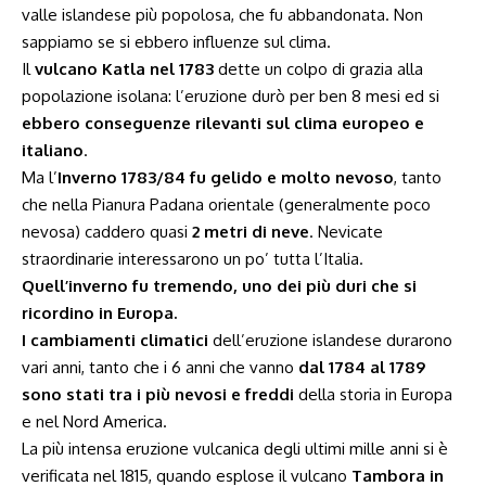
valle islandese più popolosa, che fu abbandonata. Non
sappiamo se si ebbero influenze sul clima.
Il
vulcano Katla nel 1783
dette un colpo di grazia alla
popolazione isolana: l’eruzione durò per ben 8 mesi ed si
ebbero conseguenze rilevanti sul clima europeo e
italiano
.
Ma l’
Inverno 1783/84 fu gelido e molto nevoso
, tanto
che nella Pianura Padana orientale (generalmente poco
nevosa) caddero quasi
2 metri di neve
. Nevicate
straordinarie interessarono un po’ tutta l’Italia.
Quell’inverno fu tremendo, uno dei più duri che si
ricordino in Europa.
I cambiamenti climatici
dell’eruzione islandese durarono
vari anni, tanto che i 6 anni che vanno
dal 1784 al 1789
sono stati tra i più nevosi e freddi
della storia in Europa
e nel Nord America.
La più intensa eruzione vulcanica degli ultimi mille anni si è
verificata nel 1815, quando esplose il vulcano
Tambora in