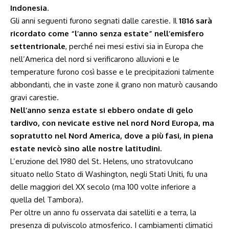
Indonesia
.
Gli anni seguenti furono segnati dalle carestie. Il
1816 sarà
ricordato come “l’anno senza estate” nell’emisfero
settentrionale
, perché nei mesi estivi sia in Europa che
nell’America del nord si verificarono alluvioni e le
temperature furono così basse e le precipitazioni talmente
abbondanti, che in vaste zone il grano non maturò causando
gravi carestie.
Nell’anno senza estate si ebbero ondate di gelo
tardivo, con nevicate estive nel nord Nord Europa, ma
sopratutto nel Nord America, dove a più fasi, in piena
estate nevicò sino alle nostre latitudini.
L’eruzione del 1980 del St. Helens, uno stratovulcano
situato nello Stato di Washington, negli Stati Uniti, fu una
delle maggiori del XX secolo (ma 100 volte inferiore a
quella del Tambora).
Per oltre un anno fu osservata dai satelliti e a terra, la
presenza di pulviscolo atmosferico. I cambiamenti climatici