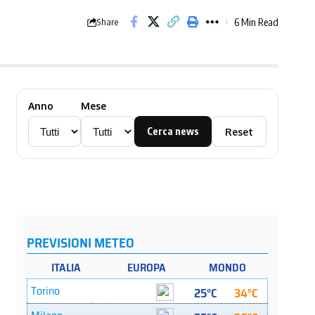
6 Min Read
Share
Anno
Mese
Cerca news
Reset