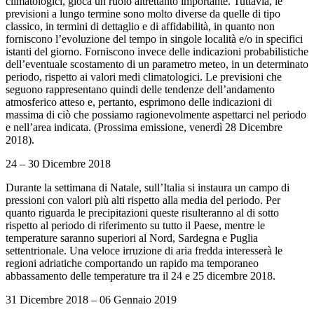
climatologici, gioca un ruolo altrettanto importante. Tuttavia, le
previsioni a lungo termine sono molto diverse da quelle di tipo
classico, in termini di dettaglio e di affidabilità, in quanto non
forniscono l’evoluzione del tempo in singole località e/o in specifici
istanti del giorno. Forniscono invece delle indicazioni probabilistiche
dell’eventuale scostamento di un parametro meteo, in un determinato
periodo, rispetto ai valori medi climatologici. Le previsioni che
seguono rappresentano quindi delle tendenze dell’andamento
atmosferico atteso e, pertanto, esprimono delle indicazioni di
massima di ciò che possiamo ragionevolmente aspettarci nel periodo
e nell’area indicata. (Prossima emissione, venerdì 28 Dicembre
2018).
24 – 30 Dicembre 2018
Durante la settimana di Natale, sull’Italia si instaura un campo di
pressioni con valori più alti rispetto alla media del periodo. Per
quanto riguarda le precipitazioni queste risulteranno al di sotto
rispetto al periodo di riferimento su tutto il Paese, mentre le
temperature saranno superiori al Nord, Sardegna e Puglia
settentrionale. Una veloce irruzione di aria fredda interesserà le
regioni adriatiche comportando un rapido ma temporaneo
abbassamento delle temperature tra il 24 e 25 dicembre 2018.
31 Dicembre 2018 – 06 Gennaio 2019