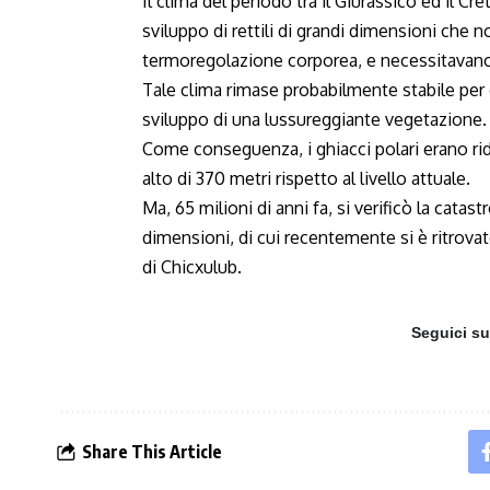
Il clima del periodo tra il Giurassico ed il C
sviluppo di rettili di grandi dimensioni che 
termoregolazione corporea, e necessitavano
Tale clima rimase probabilmente stabile per
sviluppo di una lussureggiante vegetazione.
Come conseguenza, i ghiacci polari erano rid
alto di 370 metri rispetto al livello attuale.
Ma, 65 milioni di anni fa, si verificò la catas
dimensioni, di cui recentemente si è ritrovato
di Chicxulub.
Seguici s
Share This Article