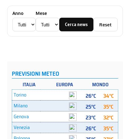
Anno
Mese
Cerca news
Reset