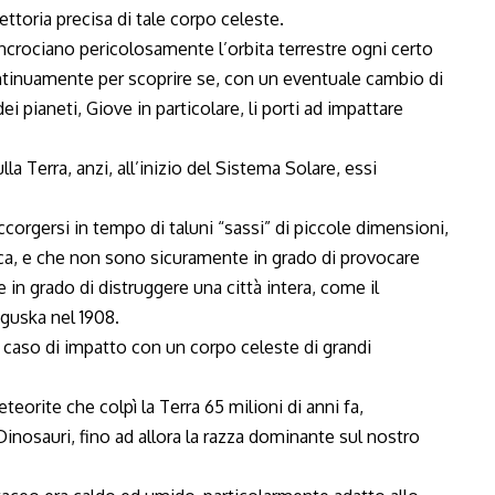
iettoria precisa di tale corpo celeste.
incrociano pericolosamente l’orbita terrestre ogni certo
tinuamente per scoprire se, con un eventuale cambio di
ei pianeti, Giove in particolare, li porti ad impattare
la Terra, anzi, all’inizio del Sistema Solare, essi
accorgersi in tempo di taluni “sassi” di piccole dimensioni,
ica, e che non sono sicuramente in grado di provocare
in grado di distruggere una città intera, come il
nguska nel 1908.
 caso di impatto con un corpo celeste di grandi
eorite che colpì la Terra 65 milioni di anni fa,
nosauri, fino ad allora la razza dominante sul nostro