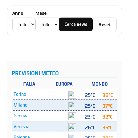
Anno
Mese
Cerca news
Reset