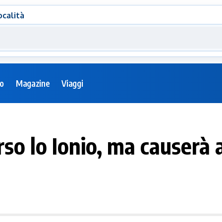
ocalità
eo
Magazine
Viaggi
rso lo Ionio, ma causerà a