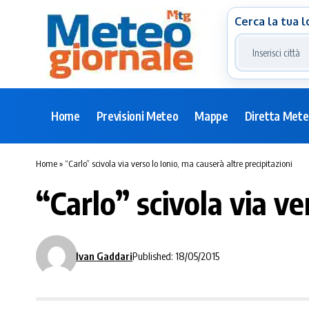
Cerca la tua l
Home
Previsioni Meteo
Mappe
Diretta Met
Home
»
“Carlo” scivola via verso lo Ionio, ma causerà altre precipitazioni
“Carlo” scivola via ve
Ivan Gaddari
Published: 18/05/2015