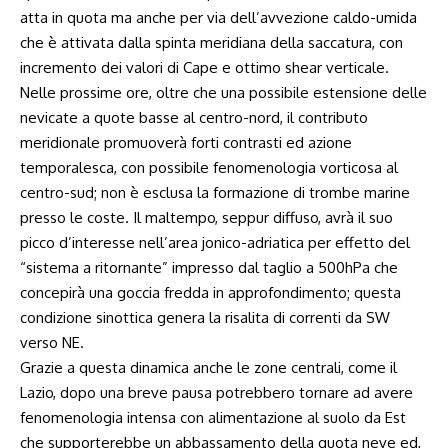
atta in quota ma anche per via dell’avvezione caldo-umida
che è attivata dalla spinta meridiana della saccatura, con
incremento dei valori di Cape e ottimo shear verticale.
Nelle prossime ore, oltre che una possibile estensione delle
nevicate a quote basse al centro-nord, il contributo
meridionale promuoverà forti contrasti ed azione
temporalesca, con possibile fenomenologia vorticosa al
centro-sud; non è esclusa la formazione di trombe marine
presso le coste. Il maltempo, seppur diffuso, avrà il suo
picco d’interesse nell’area jonico-adriatica per effetto del
“sistema a ritornante” impresso dal taglio a 500hPa che
concepirà una goccia fredda in approfondimento; questa
condizione sinottica genera la risalita di correnti da SW
verso NE.
Grazie a questa dinamica anche le zone centrali, come il
Lazio, dopo una breve pausa potrebbero tornare ad avere
fenomenologia intensa con alimentazione al suolo da Est
che supporterebbe un abbassamento della quota neve ed,