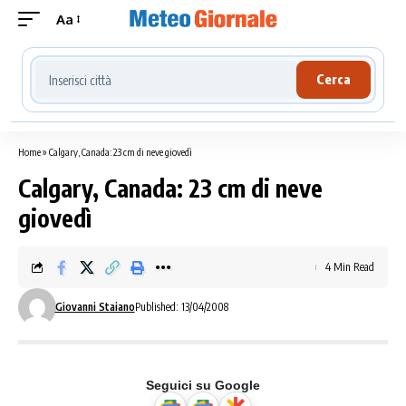
Aa
Cerca località meteo
Cerca
Home
»
Calgary, Canada: 23 cm di neve giovedì
Calgary, Canada: 23 cm di neve
giovedì
4 Min Read
Giovanni Staiano
Published: 13/04/2008
Seguici su Google