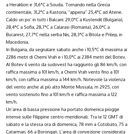
a Heraklion e 31,6°C a Souda. Tornando nella Grecia
continentale, 31,2°C a Kastoria, “appena” 25,4°C ad Atene.
Caldo un po’ in tutti i Balcani: 29,0°C a Kustendil (Bulgaria),
28,4°C a Sofia, 28,7°C a Calarasi (Romania), 26,0°C a
Bucarest, 27,7°C nella serba Nis, 28,3°C a Bitola e Prilep, in
Macedonia.
In Bulgaria, da segnalare sabato anche i 10,5°C di massima ai
2286 metri di Cherni Vrah e i 10,0°C ai 2384 metri del Botev.
Al Botev il vento da sudovest ha raggiunto gli 86 km/h, con
raffica massima a 101 km/h, a Cherni Vrah vento fino a 101
km/h, con raffica massima a 144 km/h. Notevole la violenza
del vento anche al più alto Monte Mussala, m 2925, con
vento sostenuto fino a 101 km/h e raffica massima a 122
km/h.
Un’area di bassa pressione ha portato domenica piogge
intense sulle Filippine centro-meridionali. Tra le 12 GMT di
sabato e la stessa ora di domenica, 78 mm a Cotobato, 75 a
Catarman, 66 a Borongan. L’area di convezione considerata