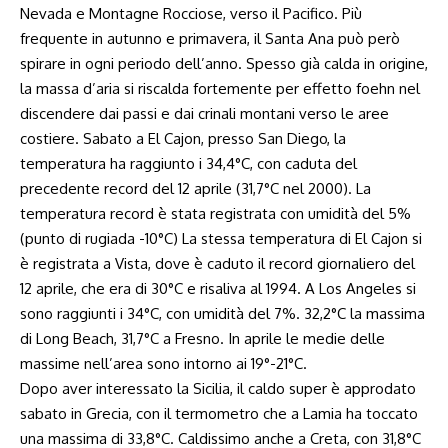
Nevada e Montagne Rocciose, verso il Pacifico. Più
frequente in autunno e primavera, il Santa Ana può però
spirare in ogni periodo dell’anno. Spesso già calda in origine,
la massa d’aria si riscalda fortemente per effetto foehn nel
discendere dai passi e dai crinali montani verso le aree
costiere. Sabato a El Cajon, presso San Diego, la
temperatura ha raggiunto i 34,4°C, con caduta del
precedente record del 12 aprile (31,7°C nel 2000). La
temperatura record è stata registrata con umidità del 5%
(punto di rugiada -10°C) La stessa temperatura di El Cajon si
è registrata a Vista, dove è caduto il record giornaliero del
12 aprile, che era di 30°C e risaliva al 1994. A Los Angeles si
sono raggiunti i 34°C, con umidità del 7%. 32,2°C la massima
di Long Beach, 31,7°C a Fresno. In aprile le medie delle
massime nell’area sono intorno ai 19°-21°C.
Dopo aver interessato la Sicilia, il caldo super è approdato
sabato in Grecia, con il termometro che a Lamia ha toccato
una massima di 33,8°C. Caldissimo anche a Creta, con 31,8°C