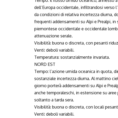
Tempo: il flusso umido oceanico, annesso a d
dell’Europa occidentale, infiltrandosi verso
da condizioni di relativa incertezza diurna,
frequenti addensamenti su Alpi e Prealpi, 
piemontese occidentale e occidentale lombar
attenuazione serale.
Visibilità: buona o discreta, con pesanti rid
Venti: deboli variabili.
Temperatura: sostanzialmente invariata.
NORD EST
Tempo: l’azione umida oceanica in quota, dir
sostanziale incertezza diurna. Al mattino ci
giorno porterà addensamenti su Alpi e Prealp
anche temporaleschi, in estensione su are
soltanto a tarda sera.
Visibilità: buona o discreta, con locali pesant
Venti: deboli variabili.