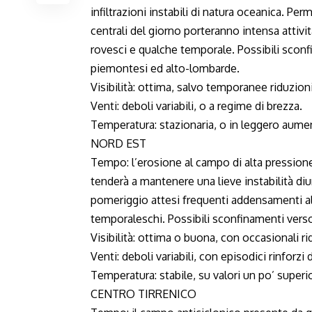
infiltrazioni instabili di natura oceanica. Per
centrali del giorno porteranno intensa attivit
rovesci e qualche temporale. Possibili scon
piemontesi ed alto-lombarde.
Visibilità: ottima, salvo temporanee riduzioni
Venti: deboli variabili, o a regime di brezza.
Temperatura: stazionaria, o in leggero aume
NORD EST
Tempo: l’erosione al campo di alta pression
tenderà a mantenere una lieve instabilità diur
pomeriggio attesi frequenti addensamenti alp
temporaleschi. Possibili sconfinamenti vers
Visibilità: ottima o buona, con occasionali ri
Venti: deboli variabili, con episodici rinforzi 
Temperatura: stabile, su valori un po’ superio
CENTRO TIRRENICO