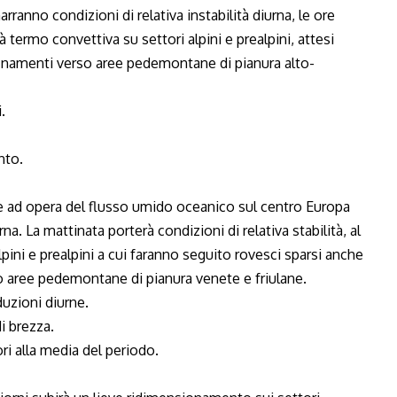
marranno condizioni di relativa instabilità diurna, le ore
à termo convettiva su settori alpini e prealpini, attesi
finamenti verso aree pedemontane di pianura alto-
.
nto.
e ad opera del flusso umido oceanico sul centro Europa
na. La mattinata porterà condizioni di relativa stabilità, al
ini e prealpini a cui faranno seguito rovesci sparsi anche
o aree pedemontane di pianura venete e friulane.
duzioni diurne.
di brezza.
ri alla media del periodo.