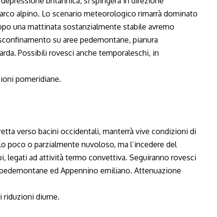
epressione britannica, si spingerà in direzione
 l’arco alpino. Lo scenario meteorologico rimarrà dominato
 dopo una mattinata sostanzialmente stabile avremo
in sconfinamento su aree pedemontane, pianura
da. Possibili rovesci anche temporaleschi, in
uzioni pomeridiane.
etta verso bacini occidentali, manterrà vive condizioni di
elo poco o parzialmente nuvoloso, ma l’incedere del
i, legati ad attività termo convettiva. Seguiranno rovesci
e pedemontane ed Appennino emiliano. Attenuazione
i riduzioni diurne.