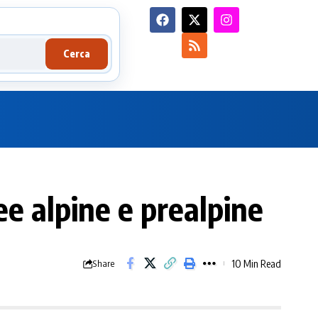
Cerca
ee alpine e prealpine
10 Min Read
Share