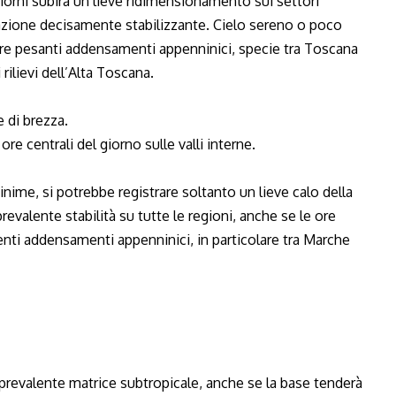
orni subirà un lieve ridimensionamento sui settori
a azione decisamente stabilizzante. Cielo sereno o poco
ere pesanti addensamenti appenninici, specie tra Toscana
rilievi dell’Alta Toscana.
 di brezza.
ore centrali del giorno sulle valli interne.
inime, si potrebbe registrare soltanto un lieve calo della
evalente stabilità su tutte le regioni, anche se le ore
enti addensamenti appenninici, in particolare tra Marche
prevalente matrice subtropicale, anche se la base tenderà