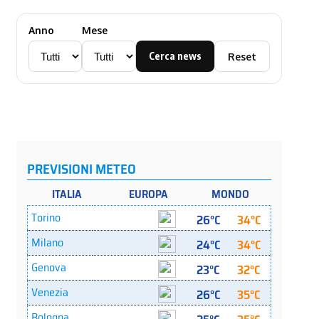
Anno
Mese
Cerca news
Reset