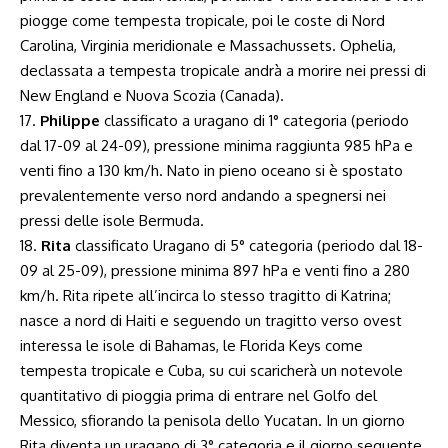
piogge come tempesta tropicale, poi le coste di Nord
Carolina, Virginia meridionale e Massachussets. Ophelia,
declassata a tempesta tropicale andrà a morire nei pressi di
New England e Nuova Scozia (Canada).
17.
Philippe
classificato a uragano di 1° categoria (periodo
dal 17-09 al 24-09), pressione minima raggiunta 985 hPa e
venti fino a 130 km/h. Nato in pieno oceano si è spostato
prevalentemente verso nord andando a spegnersi nei
pressi delle isole Bermuda.
18.
Rita
classificato Uragano di 5° categoria (periodo dal 18-
09 al 25-09), pressione minima 897 hPa e venti fino a 280
km/h. Rita ripete all’incirca lo stesso tragitto di Katrina;
nasce a nord di Haiti e seguendo un tragitto verso ovest
interessa le isole di Bahamas, le Florida Keys come
tempesta tropicale e Cuba, su cui scaricherà un notevole
quantitativo di pioggia prima di entrare nel Golfo del
Messico, sfiorando la penisola dello Yucatan. In un giorno
Rita diventa un uragano di 3° categoria e il giorno seguente