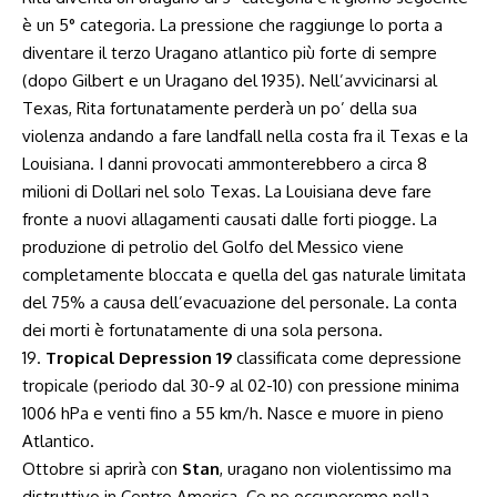
è un 5° categoria. La pressione che raggiunge lo porta a
diventare il terzo Uragano atlantico più forte di sempre
(dopo Gilbert e un Uragano del 1935). Nell’avvicinarsi al
Texas, Rita fortunatamente perderà un po’ della sua
violenza andando a fare landfall nella costa fra il Texas e la
Louisiana. I danni provocati ammonterebbero a circa 8
milioni di Dollari nel solo Texas. La Louisiana deve fare
fronte a nuovi allagamenti causati dalle forti piogge. La
produzione di petrolio del Golfo del Messico viene
completamente bloccata e quella del gas naturale limitata
del 75% a causa dell’evacuazione del personale. La conta
dei morti è fortunatamente di una sola persona.
19.
Tropical Depression 19
classificata come depressione
tropicale (periodo dal 30-9 al 02-10) con pressione minima
1006 hPa e venti fino a 55 km/h. Nasce e muore in pieno
Atlantico.
Ottobre si aprirà con
Stan
, uragano non violentissimo ma
distruttivo in Centro America. Ce ne occuperemo nella