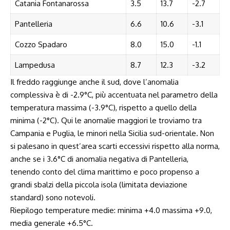
Catania Fontanarossa
3.5
13.7
-2.7
Pantelleria
6.6
10.6
-3.1
Cozzo Spadaro
8.0
15.0
-1.1
Lampedusa
8.7
12.3
-3.2
Il freddo raggiunge anche il sud, dove l’anomalia
complessiva è di -2.9°C, più accentuata nel parametro della
temperatura massima (-3.9°C), rispetto a quello della
minima (-2°C). Qui le anomalie maggiori le troviamo tra
Campania e Puglia, le minori nella Sicilia sud-orientale. Non
si palesano in quest’area scarti eccessivi rispetto alla norma,
anche se i 3.6°C di anomalia negativa di Pantelleria,
tenendo conto del clima marittimo e poco propenso a
grandi sbalzi della piccola isola (limitata deviazione
standard) sono notevoli.
Riepilogo temperature medie: minima +4.0 massima +9.0,
media generale +6.5°C.