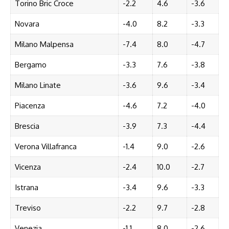
Torino Bric Croce
-2.2
4.6
-3.6
Novara
-4.0
8.2
-3.3
Milano Malpensa
-7.4
8.0
-4.7
Bergamo
-3.3
7.6
-3.8
Milano Linate
-3.6
9.6
-3.4
Piacenza
-4.6
7.2
-4.0
Brescia
-3.9
7.3
-4.4
Verona Villafranca
-1.4
9.0
-2.6
Vicenza
-2.4
10.0
-2.7
Istrana
-3.4
9.6
-3.3
Treviso
-2.2
9.7
-2.8
Venezia
-1.1
8.0
-2.6