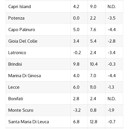
Capri Island
4.2
9.0
N.D.
Potenza
0.0
2.2
-3.5
Capo Palinuro
5.0
7.6
-4.4
Gioia Del Colle
3.4
5.4
-2.8
Latronico
-0.2
2.4
-3.4
Brindisi
9.8
10.4
-0.3
Marina Di Ginosa
4.0
7.0
-4.4
Lecce
6.0
11.0
-1.3
Bonifati
2.8
2.4
N.D.
Monte Scuro
-3.2
0.8
-1.9
Santa Maria Di Leuca
6.8
12.8
-0.7