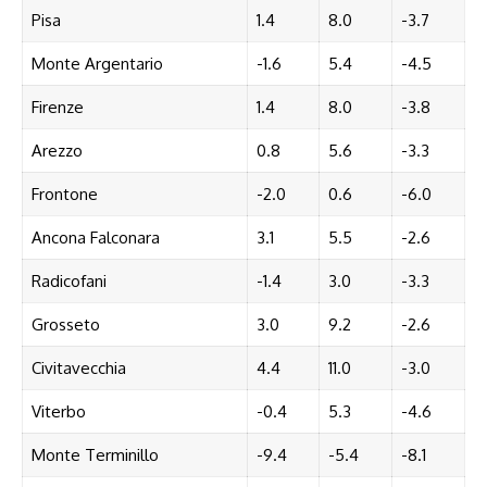
Pisa
1.4
8.0
-3.7
Monte Argentario
-1.6
5.4
-4.5
Firenze
1.4
8.0
-3.8
Arezzo
0.8
5.6
-3.3
Frontone
-2.0
0.6
-6.0
Ancona Falconara
3.1
5.5
-2.6
Radicofani
-1.4
3.0
-3.3
Grosseto
3.0
9.2
-2.6
Civitavecchia
4.4
11.0
-3.0
Viterbo
-0.4
5.3
-4.6
Monte Terminillo
-9.4
-5.4
-8.1