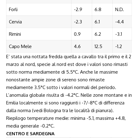
Forli
-2.9
6.8
N.D.
Cervia
-2.3
6.1
-4.4
Rimini
0.9
6.2
-3.1
Capo Mele
4.6
12.5
-1.2
E’ stata una nottata fredda quella a cavallo tra il primo e il 2
marzo al nord, specie al nord est dove i valori sono rimasti
sotto norma mediamente di 5.5°C. Anche le massime
nonostante ampie zone di sereno sono rimaste
mediamente 3.5°C sotto i valori normali del periodo.
L’anomalia globale risulta di -4.2°C. Nelle zone montane e in
Emilia localmente si sono raggiunti i -7/-8°C di differenza
dalla norma (vedi Bologna tra le località di pianura).
Riepilogo temperature medie: minima -5.1, massima +4.8,
media generale -0.2°C.
CENTRO E SARDEGNA