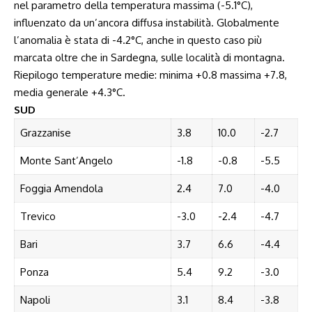
nel parametro della temperatura massima (-5.1°C),
influenzato da un’ancora diffusa instabilità. Globalmente
l’anomalia è stata di -4.2°C, anche in questo caso più
marcata oltre che in Sardegna, sulle località di montagna.
Riepilogo temperature medie: minima +0.8 massima +7.8,
media generale +4.3°C.
SUD
Grazzanise
3.8
10.0
-2.7
Monte Sant’Angelo
-1.8
-0.8
-5.5
Foggia Amendola
2.4
7.0
-4.0
Trevico
-3.0
-2.4
-4.7
Bari
3.7
6.6
-4.4
Ponza
5.4
9.2
-3.0
Napoli
3.1
8.4
-3.8