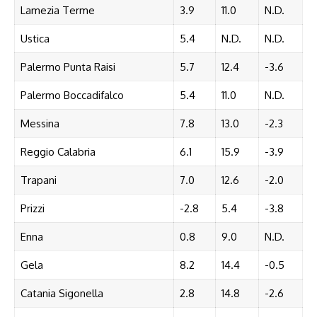
Lamezia Terme
3.9
11.0
N.D.
Ustica
5.4
N.D.
N.D.
Palermo Punta Raisi
5.7
12.4
-3.6
Palermo Boccadifalco
5.4
11.0
N.D.
Messina
7.8
13.0
-2.3
Reggio Calabria
6.1
15.9
-3.9
Trapani
7.0
12.6
-2.0
Prizzi
-2.8
5.4
-3.8
Enna
0.8
9.0
N.D.
Gela
8.2
14.4
-0.5
Catania Sigonella
2.8
14.8
-2.6