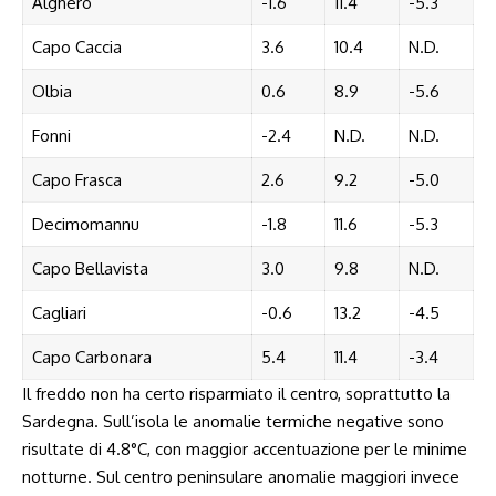
Alghero
-1.6
11.4
-5.3
Capo Caccia
3.6
10.4
N.D.
Olbia
0.6
8.9
-5.6
Fonni
-2.4
N.D.
N.D.
Capo Frasca
2.6
9.2
-5.0
Decimomannu
-1.8
11.6
-5.3
Capo Bellavista
3.0
9.8
N.D.
Cagliari
-0.6
13.2
-4.5
Capo Carbonara
5.4
11.4
-3.4
Il freddo non ha certo risparmiato il centro, soprattutto la
Sardegna. Sull’isola le anomalie termiche negative sono
risultate di 4.8°C, con maggior accentuazione per le minime
notturne. Sul centro peninsulare anomalie maggiori invece