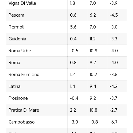
Vigna Di Valle
1.8
7.0
-3.9
Pescara
0.6
6.2
-4.5
Termoli
5.6
7.0
-3.0
Guidonia
0.4
11.2
-3.3
Roma Urbe
-0.5
10.9
-4.0
Roma
0.8
9.2
-4.0
Roma Fiumicino
1.2
10.2
-3.8
Latina
1.4
9.4
-4.2
Frosinone
-0.4
9.2
-3.7
Pratica Di Mare
2.2
10.8
-2.7
Campobasso
-3.0
-0.8
-6.7