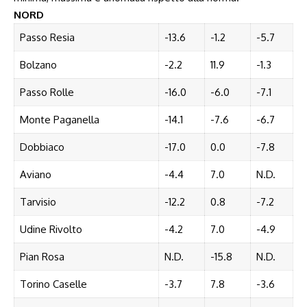
NORD
Passo Resia
-13.6
-1.2
-5.7
Bolzano
-2.2
11.9
-1.3
Passo Rolle
-16.0
-6.0
-7.1
Monte Paganella
-14.1
-7.6
-6.7
Dobbiaco
-17.0
0.0
-7.8
Aviano
-4.4
7.0
N.D.
Tarvisio
-12.2
0.8
-7.2
Udine Rivolto
-4.2
7.0
-4.9
Pian Rosa
N.D.
-15.8
N.D.
Torino Caselle
-3.7
7.8
-3.6