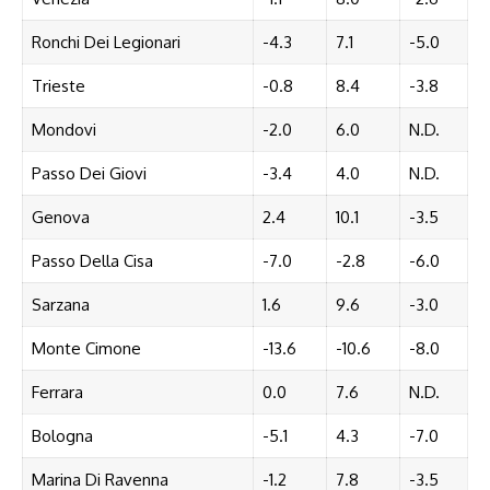
Ronchi Dei Legionari
-4.3
7.1
-5.0
Trieste
-0.8
8.4
-3.8
Mondovi
-2.0
6.0
N.D.
Passo Dei Giovi
-3.4
4.0
N.D.
Genova
2.4
10.1
-3.5
Passo Della Cisa
-7.0
-2.8
-6.0
Sarzana
1.6
9.6
-3.0
Monte Cimone
-13.6
-10.6
-8.0
Ferrara
0.0
7.6
N.D.
Bologna
-5.1
4.3
-7.0
Marina Di Ravenna
-1.2
7.8
-3.5